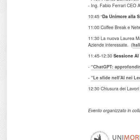
- Ing. Fabio Ferrari CEO A
10:45 “
Da Unimore alla S
11:00 Coffee Break e Net
11:30 La nuova Laurea Ma
Aziende interessate. (
Ita
11:45-12:30
Sessione AI 
-
“ChatGPT: approfondimen
-
“Le sfide nell’AI nei L
12:30 Chiusura dei Lavori e
Evento organizzato in col