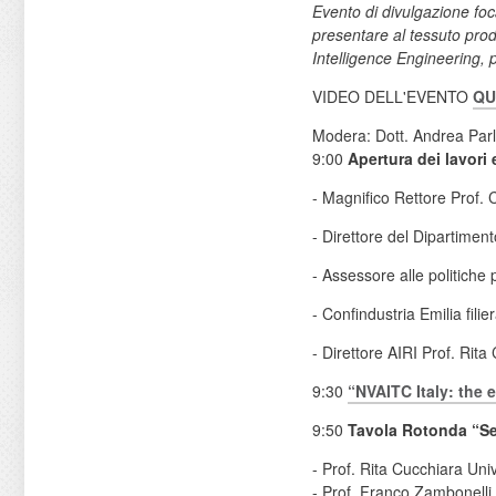
Evento di divulgazione foca
presentare al tessuto produt
Intelligence Engineering, 
VIDEO DELL'EVENTO
QU
Modera: Dott. Andrea Parl
9:00
Apertura dei lavori e
- Magnifico Rettore Prof. 
- Direttore del Dipartimen
- Assessore alle politiche
- Confindustria Emilia fili
- Direttore AIRI Prof. Rit
9:30
“
NVAITC Italy: the e
9:50
Tavola Rotonda “Se l
- Prof. Rita Cucchiara Univ
- Prof. Franco Zambonelli U