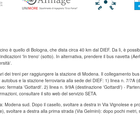
cino è quello di Bologna, che dista circa 40 km dal DIEF. Da lì, è possibi
 indicazioni 'In treno' (sotto). In alternativa, prendere il bus navetta 
sità'.
ari dei treni per raggiungere la stazione di Modena. Il collegamento bus t
 autobus e la stazione ferroviaria alla sede del DIEF: 1) linea n. 7/7A (
rivo: fermata 'Gottardi'. 2) linea n. 9/9A (destinazione 'Gottardi') - Part
formazioni, consultare il sito web del servizio SETA.
a: Modena sud. Dopo il casello, svoltare a destra in Via Vignolese e pr
), svoltare a destra alla prima strada (Via Gelmini): dopo pochi metri, sul