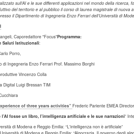
lizzato sull’AI e le sue differenti applicazioni nel mondo della ricerca,
tivo del territorio e al pubblico il corso di laurea magistrale di nuova at
presso il Dipartimento di Ingegneria Enzo Ferrari dell’Università di Mod
I
angeli, Caporedattore "Focus"
Programma:
 Saluti Istituzionali
:
Carlo Porro,
to di Ingegneria Enzo Ferrari Prof. Massimo Borghi
 produttive Vincenzo Colla
era Digital Luigi Bressan TIM
a Cucchiara
xperience of three years activities
”
Frederic Pariente EMEA Directo
’AI fosse un libro, l’intelligenza artificiale e le sue narrazioni
” In
ersità di Modena e Reggio Emilia: “L'intelligenza non è artificiale”
niversità di Modena e Reggio Emilia: “Algocrazia. Il governo degli algorit