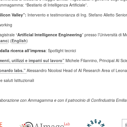
mmagamma: “Bestiario di Intelligenza Artificiale”.
ilicon Valley”:
Intervento e testimonianza di Ing. Stefano Alletto Sen
working
gistrale “
Artificial Intelligence Engineering
” presso l’Università di
liano
) (
English
)
dalla ricerca all’impresa
: Spotlight tecnici
ti, utilizzi e impatti sul lavoro”
Michele Filannino, Principal AI Sci
eonardo labs.”
Alessandro Nicolosi Head of AI Research Area of Leon
 saluti Istituzionali
laborazione con Ammagamma e con il patrocinio di Confindustria Emilia